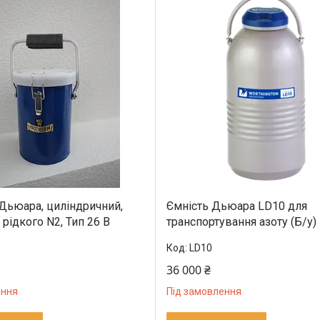
Дьюара, циліндричний,
Ємність Дьюара LD10 для
 рідкого N2, Тип 26 B
транспортування азоту (Б/у)
LD10
36 000 ₴
ення
Під замовлення