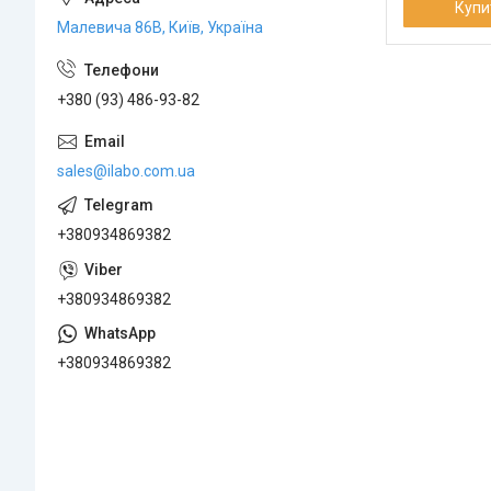
Купи
Малевича 86В, Київ, Україна
+380 (93) 486-93-82
sales@ilabo.com.ua
+380934869382
+380934869382
+380934869382