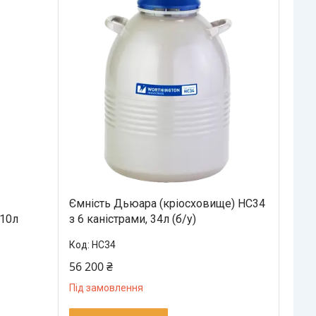
Ємність Дьюара (кріосховище) НС34
 10л
з 6 каністрами, 34л (б/у)
НС34
56 200 ₴
Під замовлення