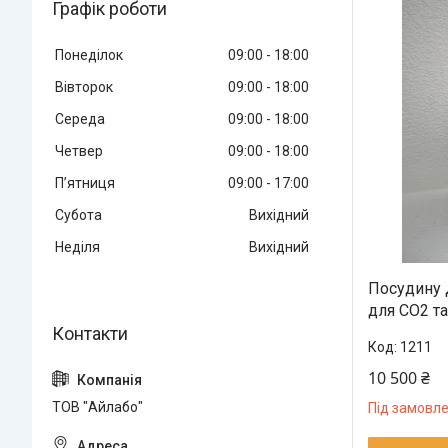
Графік роботи
Понеділок
09:00
18:00
Вівторок
09:00
18:00
Середа
09:00
18:00
Четвер
09:00
18:00
Пʼятниця
09:00
17:00
Субота
Вихідний
Неділя
Вихідний
Посудину 
для СО2 та
1211
10 500 ₴
ТОВ "Айлабо"
Під замовл