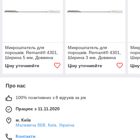
Микрошпатель для
Микрошпатель для
Мик
порошків. Remanit® 4301,
порошків. Remanit® 4301,
поро
Ширина 5 мм, Довжина
Ширина 3 мм, Довжина
Шир
150 мм, RSG, (6231957)
150 мм, RSG, (6239195)
130 
Ціну уточнюйте
Ціну уточнюйте
Цін
Про нас
100% позитивних з 8 відгуків за рік
Працює з 11.11.2020
м. Київ
Малевича 86В, Київ, Україна
Контакти