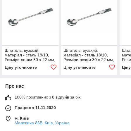
Шпатель, вузький,
Шпатель, вузький,
Шпат
матеріал - сталь 18/10,
матеріал - сталь 18/10,
мате
Розміри ложки 30 x 22 мм,
Розміри ложки 30 x 22 мм,
Розм
Розміри шпателя 35 x 10
Розміри шпателя 40 x 10
Розм
Ціну уточнюйте
Ціну уточнюйте
Цін
мм, Довжина 120
мм, Довжина 150
мм, 
Про нас
100% позитивних з 8 відгуків за рік
Працює з 11.11.2020
м. Київ
Малевича 86В, Київ, Україна