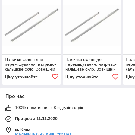
Палички скляні для
Палички скляні для
Пали
перемішування, натрієво-
перемішування, натрієво-
пере
кальцієве скло, Зовнішній
кальцієве скло, Зовнішній
каль
діаметр 3 мм, Довжина
діаметр 4 мм, Довжина
діам
Ціну уточнюйте
Ціну уточнюйте
Цін
200 мм, ,
150 мм ,
200 
Про нас
100% позитивних з 8 відгуків за рік
Працює з 11.11.2020
м. Київ
Малевича 86В, Київ, Україна