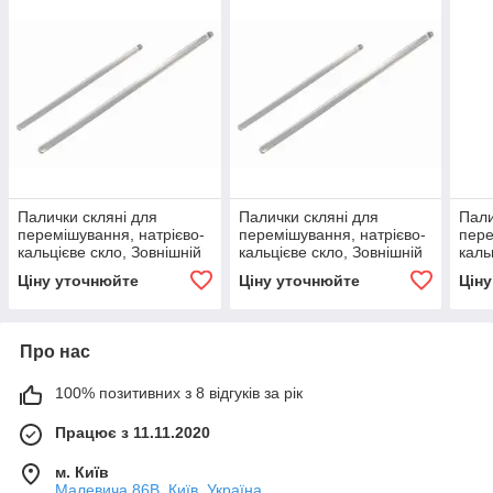
Палички скляні для
Палички скляні для
Пали
перемішування, натрієво-
перемішування, натрієво-
пере
кальцієве скло, Зовнішній
кальцієве скло, Зовнішній
каль
діаметр 3 мм, Довжина
діаметр 4 мм, Довжина
діам
Ціну уточнюйте
Ціну уточнюйте
Цін
200 мм, ,
150 мм ,
200 
Про нас
100% позитивних з 8 відгуків за рік
Працює з 11.11.2020
м. Київ
Малевича 86В, Київ, Україна