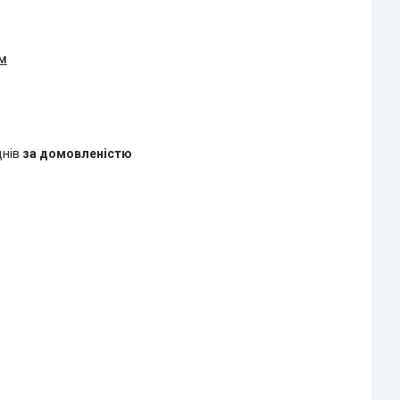
ом
днів
за домовленістю