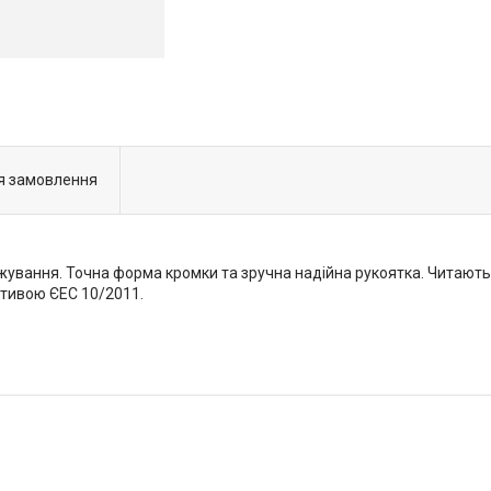
я замовлення
жування. Точна форма кромки та зручна надійна рукоятка. Читаютьс
ктивою ЄЕС 10/2011.