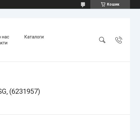
Кошик
 нас
Каталоги
акти
G, (6231957)