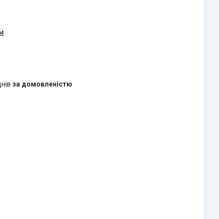
ом
днів
за домовленістю