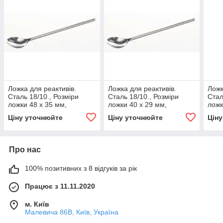
Ложка для реактивів.
Ложка для реактивів.
Ложк
Сталь 18/10., Розміри
Сталь 18/10., Розміри
Стал
ложки 48 x 35 мм,
ложки 40 x 29 мм,
ложк
Довжина 300 мм, Bochem,
Довжина 210 мм, Bochem,
мм, 
Ціну уточнюйте
Ціну уточнюйте
Цін
(6051842)
(6052929)
Boch
Про нас
100% позитивних з 8 відгуків за рік
Працює з 11.11.2020
м. Київ
Малевича 86В, Київ, Україна