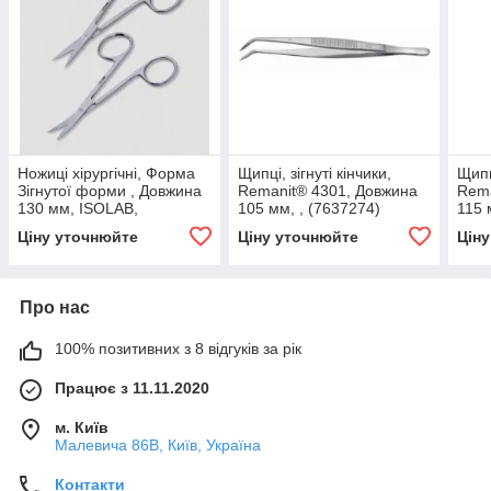
Ножиці хірургічні, Форма
Щипці, зігнуті кінчики,
Щипці
Зігнутої форми , Довжина
Remanit® 4301, Довжина
Rema
130 мм, ISOLAB,
105 мм, , (7637274)
115 
(9204222)
Ціну уточнюйте
Ціну уточнюйте
Цін
Про нас
100% позитивних з 8 відгуків за рік
Працює з 11.11.2020
м. Київ
Малевича 86В, Київ, Україна
Контакти