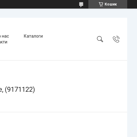
Кошик
 нас
Каталоги
акти
, (9171122)