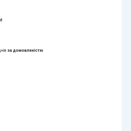
ом
днів
за домовленістю