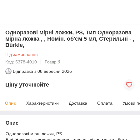
Одноразові мірні ложки, PS, Тип Одноразова
мірна ложка , , Номін. об'єм 5 мл, Стерильні - ,
Bürkle,
Під замовлення
Код: 5378-4010
Роздріб
Відправка з
08 вересня 2026
Ціну уточнюйте
Опис
Характеристики
Доставка
Оплата
Умови п
Опис
Одноразові мірні ложки, PS
Білі. Невеликі кількості порошку, гранул і рідин можуть бути