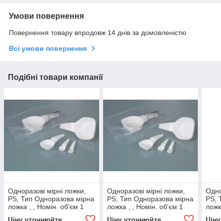
Умови повернення
Повернення товару впродовж 14 днів за домовленістю
Всі умови повернення
Подібні товари компанії
Одноразові мірні ложки,
Одноразові мірні ложки,
Одно
PS, Тип Одноразова мірна
PS, Тип Одноразова мірна
PS, 
ложка , , Номін. об'єм 1
ложка , , Номін. об'єм 1
ложк
мл, Стерильні - , Bürkle,
мл, Стерильні + , Bürkle,
мл С
Ціну уточнюйте
Ціну уточнюйте
Цін