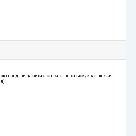
длишок середовища витирається на верхньому краю ложки
мл)