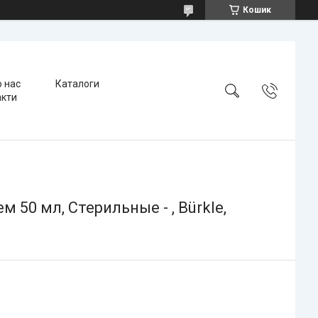
Кошик
 нас
Каталоги
акти
50 мл, Стерильные - , Bürkle,