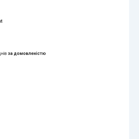
ом
днів
за домовленістю