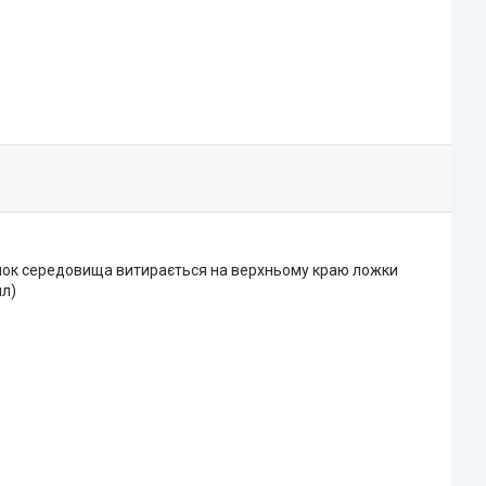
длишок середовища витирається на верхньому краю ложки
мл)