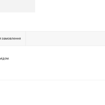
я замовлення
мідом.