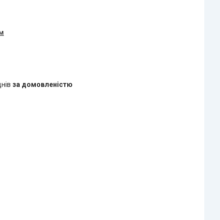
ом
днів
за домовленістю