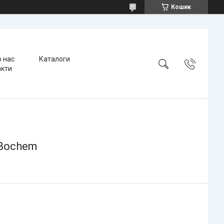
Кошик
 нас
Каталоги
акти
 Bochem