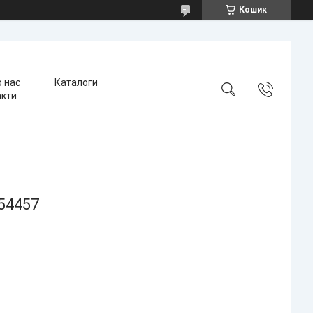
Кошик
 нас
Каталоги
акти
 54457