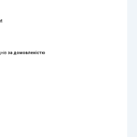
ом
днів
за домовленістю