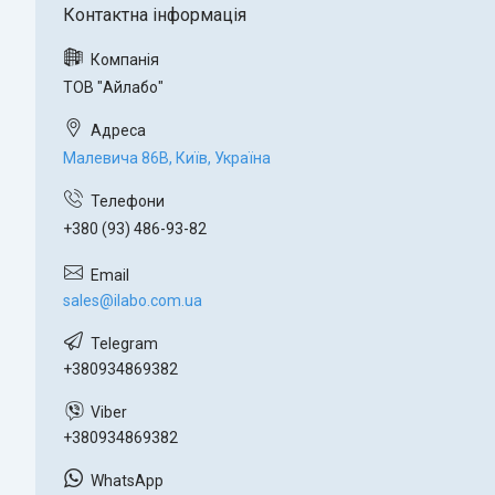
ТОВ "Айлабо"
Малевича 86В, Київ, Україна
+380 (93) 486-93-82
sales@ilabo.com.ua
+380934869382
+380934869382