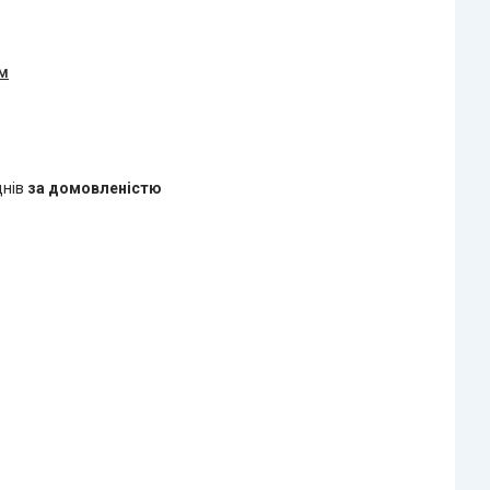
ом
днів
за домовленістю