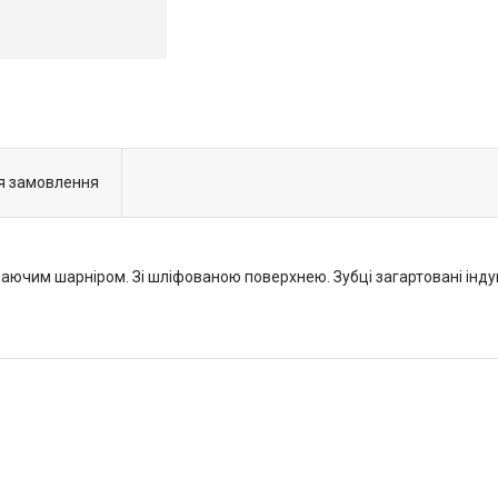
я замовлення
овзаючим шарніром. Зі шліфованою поверхнею. Зубці загартовані ін