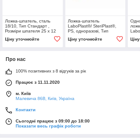
Ложка-шпатель, сталь
Ложка-шпатель
Одно
18/10, Тип Стандарт ,
LaboPlast®/ SteriPlast®,
лож
Розміри шпателя 25 x 12
PS, одноразові, Тип
Labo
мм, Діаметр 4 мм,
SteriPlast® , Довжина 178
PS, 
Ціну уточнюйте
Ціну уточнюйте
Цін
Довжина 210 мм, Bochem,
мм, Стерильні + , Bürkle,
Довж
Стер
Про нас
100% позитивних з 8 відгуків за рік
Працює з 11.11.2020
м. Київ
Малевича 86В, Київ, Україна
Контакти
Сьогодні працює з 09:00 до 18:00
Показати весь графік роботи