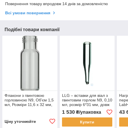
Повернення товару впродовж 14 днів за домовленістю
Всі умови повернення
Подібні товари компанії
Флакони з гвинтовою
LLG – вставки для віал з
Нагр
горловиною N9, Об'єм 1,5
гвинтовим горлом N9, 0,10
пер
мл, Розміри 11,6 x 32 мм,
мл, розмір 6*31 мм, довж
Lab
Колір прозорий, без площі
15мм, 100 шт/пак
для 
1 530
43 
₴/упаковка
для етикетки, 100 шт/пак
мл, 
Ціну уточнюйте
Купити