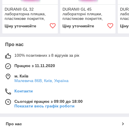
DURAN® GL 32
DURAN® GL 45
DUR
лабораторна пляшка,
лабораторні пляшки,
лабо
пластикове покриття,
пластикове покриття,
плас
темне скло, без кришки і
темне скло, без кришки і
темн
Ціну уточнюйте
Ціну уточнюйте
Цін
кільця, 50 мл
кільця, 100 мл
кіль
Про нас
100% позитивних з 8 відгуків за рік
Працює з 11.11.2020
м. Київ
Малевича 86В, Київ, Україна
Контакти
Сьогодні працює з 09:00 до 18:00
Показати весь графік роботи
Про нас