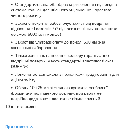
Стандартизована GL-образна різьблення і відповідна
система кришок для щільного ущільнення і простого,
чистого розливу
Захисне покриття забезпечує захист від подряпин,
підтікання * і осколків * (* відноситься тільки до пляшках
об'ємом 5000 мл і менше)
Захист від ультрафіолету до прибл. 500 нм з-за
зовнішньої забарвлення
Тільки зовнішнє нанесення кольору гарантує, що
внутрішні поверхні мають стандартні властивості скла
DURAN®.
Легко читається шкала з позначками градуювання для
оцінки змісту
Обсяги 10 і 25 мл зі скляною кромкою особливої
форми для поліпшеного розливу, при цьому не
потрібно додаткове пластикове кільце зливний
10 шт в упаковці
Приховати