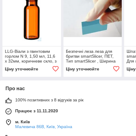
LLG-Віали з гвинтовим
Безпечні леза леза для
Шпат
горлом N 9, 1,50 мл, 11,6
бритви smartSlicer, ПЕТ,
sma
x 32мм, коричневе скло, з
Тип smartSlicer , Ширина
Для 
плоским дном, 100шт/пак
50 мм, Товщина 0,22 мм,
Макр
Ціну уточнюйте
Ціну уточнюйте
Цін
Діам
Про нас
100% позитивних з 8 відгуків за рік
Працює з 11.11.2020
м. Київ
Малевича 86В, Київ, Україна