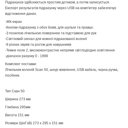
Підрахунок здійснюється простим дотиком, а потім записується.
Експорт результатів підрахунку через USB на комп'ютер забезпечує
відстеження даних.
-ЖК-екран
-Кнопки підрахунку з обох боків, для шульги та правші.
-З похилою лічильною поверхнею та підставкою для рук
-Світловий сигнал для кожної підрахованої колонії
-9 різних звуків та роз'єм для навушників
-Темне поле 2, висококонтрастне непряме світлодіодне освітлення
-діапазон рахунку 0 - 1999
Комплект поставки:
Лічильник колоній Scan 50, шнур живлення, USB-кабель, чорна ручка,
посібник.
Тип Скан 50
Ширина 273 мм
Глибина 295мм
Висота 151 мм
Розміри (ШxГxВ) 273 x 295 x 151 мм