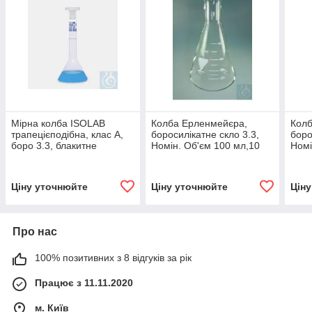
Мірна колба ISOLAB
Колба Ерленмейєра,
Колб
трапецієподібна, клас А,
боросилікатне скло 3.3,
боро
боро 3.3, блакитне
Номін. Об'єм 100 мл,10
Номі
градуювання, Номін.
шт/пак
шт/п
об'єм 25 мл, Шліф NS
10/19, 2 шт/пак
Ціну уточнюйте
Ціну уточнюйте
Цін
Про нас
100% позитивних з 8 відгуків за рік
Працює з 11.11.2020
м. Київ