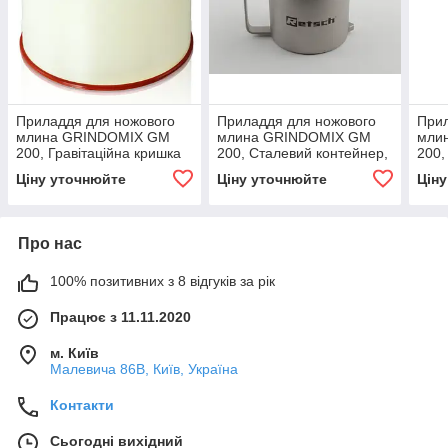
Приладдя для ножового
Приладдя для ножового
Прил
млина GRINDOMIX GM
млина GRINDOMIX GM
мли
200, Гравітаційна кришка
200, Сталевий контейнер,
200,
ПП Контейнер скло/сталь
1 літр
кріо
Ціну уточнюйте
Ціну уточнюйте
Цін
нерж
Про нас
100% позитивних з 8 відгуків за рік
Працює з 11.11.2020
м. Київ
Малевича 86В, Київ, Україна
Контакти
Сьогодні вихідний