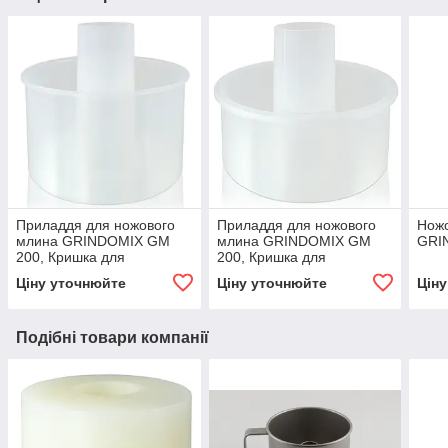
Приладдя для ножового
Приладдя для ножового
Нож
млина GRINDOMIX GM
млина GRINDOMIX GM
GRI
200, Кришка для
200, Кришка для
зменшення об'єму
зменшення об'єму
Ціну уточнюйте
Ціну уточнюйте
Цін
розмольного судини до
розмольного судини до
0.25 літрів
0.5 літрів
Подібні товари компанії