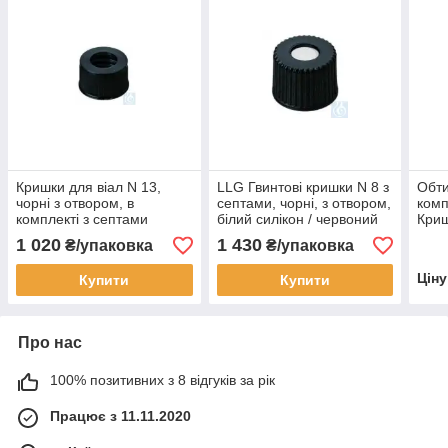
Кришки для віал N 13,
LLG Гвинтові кришки N 8 з
Обти
чорні з отвором, в
септами, чорні, з отвором,
комп
комплекті з септами
білий силікон / червоний
Криш
червона гума / ПТФЕ
ПТФЕ, 100 шт/пак
цент
1 020
1 430
₴/упаковка
₴/упаковка
бежевий , 100 шт/пак
шт/п
Цін
Купити
Купити
Про нас
100% позитивних з 8 відгуків за рік
Працює з 11.11.2020