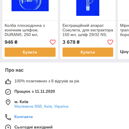
Колба плоскодонна з
Екстракційний апарат
Мірн
конічним шліфом,
Сокслета, для екстрактора
трап
DURAN®, 250 мл,
150 мл, шліф 29/32 NS,
боро
зовн.діам.колби 85 мм,
шліф 45/40 NS
град
946
3 678
₴
₴
шліф 29/32 NS
об'є
2 шт
Цін
Купити
Купити
Про нас
100% позитивних з 8 відгуків за рік
Працює з 11.11.2020
м. Київ
Малевича 86В, Київ, Україна
Контакти
Сьогодні вихідний