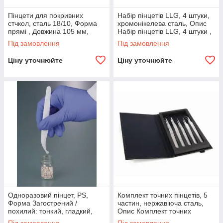
Пінцети для покривних
Набір пінцетів LLG, 4 штуки,
стчкол, сталь 18/10, Форма
хромонікелева сталь, Опис
прямі , Довжина 105 мм,
Набір пінцетів LLG, 4 штуки ,
Bochem, (9160205)
, (9160394)
Під замовлення
Під замовлення
Ціну уточнюйте
Ціну уточнюйте
Одноразовий пінцет, PS,
Комплект точних пінцетів, 5
Форма Загострений /
частин, нержавіюча сталь,
похилий: тонкий, гладкий,
Опис Комплект точних
вигнутий наконечник ,
пінцетів, 5 частин ,